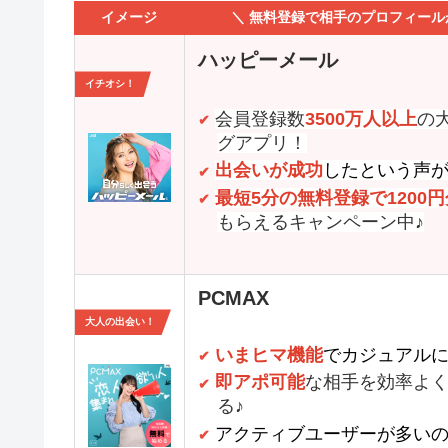
イメージ
＼ 無料登録で相手のプロフィール
ハッピーメール
イチオシ！
会員登録数
3500万人以上
の
グアプリ！
出会いが成功
したという声
最短5分の無料登録で1200円
もらえるキャンペーン中♪
PCMAX
大人の出会い！
いまヒマ機能
でカジュアル
即アポ可能
な相手を効率よ
る♪
アクティブユーザーが多い