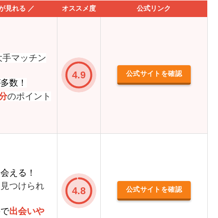
が見れる ／
オススメ度
公式リンク
大手マッチン
4.9
公式サイトを確認
が多数！
分
のポイント
に会える！
く見つけられ
4.8
公式サイトを確認
ので
出会いや