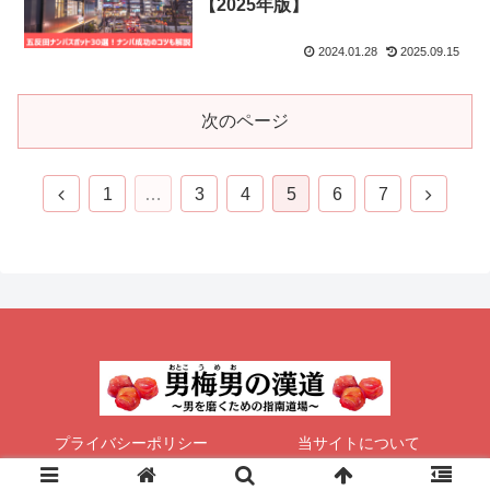
【2025年版】
2024.01.28
2025.09.15
次のページ
前
次
1
…
3
4
5
6
7
へ
へ
プライバシーポリシー
当サイトについて
© 2024 男梅男の漢道～男を磨くための指南道場～.